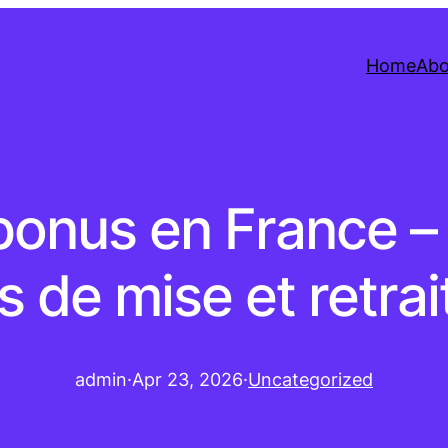
Home
Abo
onus en France –
s de mise et retrai
admin
·
Apr 23, 2026
·
Uncategorized