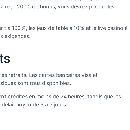
vez reçu 200 € de bonus, vous devrez placer des
 à 100 %, les jeux de table à 10 % et le live casino à
es exigences.
ts
es retraits. Les cartes bancaires Visa et
ssiques sont tous disponibles.
ent crédités en moins de 24 heures, tandis que les
 délai moyen de 3 à 5 jours.