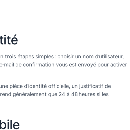
tité
n trois étapes simples : choisir un nom d’utilisateur,
n e‑mail de confirmation vous est envoyé pour activer
e pièce d’identité officielle, un justificatif de
prend généralement que 24 à 48 heures si les
bile